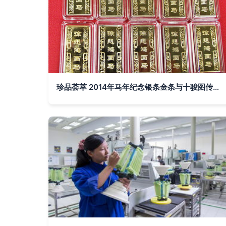
珍品荟萃 2014年马年纪念银条金条与十骏图传统工艺之美