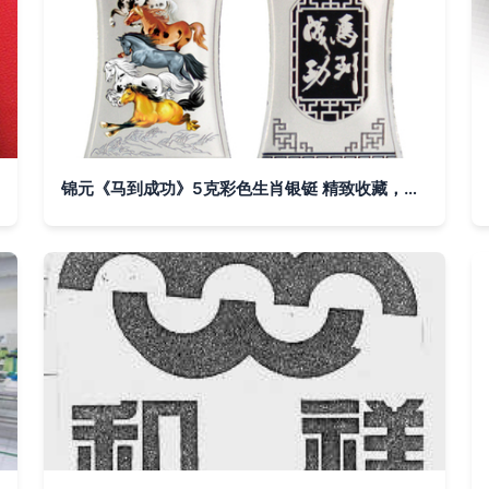
锦元《马到成功》5克彩色生肖银铤 精致收藏，演绎马年祥瑞