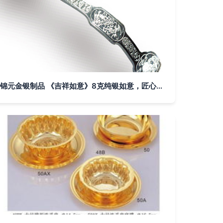
锦元金银制品 《吉祥如意》8克纯银如意，匠心雕琢东方美学